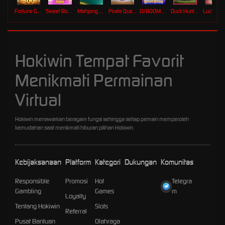
Fortune Gems 500
Sweet Bonanza 2500
Mahjong Ways 2
Pirate Quest 1000
DJ BOOM BOOM
Duck Hunters
Lucky Ne
Hokiwin Tempat Favorit
Menikmati Permainan
Virtual
Hokiwin menawarkan beragam fungsi sehingga setiap pemain memperoleh
kemudahan saat menikmati hiburan pilihan Hokiwin.
Kebijaksanaan
Platform
Kategori
Dukungan
Komunitas
Responsible
Promosi
Hot
Telegra
Gambling
Games
m
Loyalty
Tentang Hokiwin
Slots
Referral
Pusat Bantuan
Olahraga