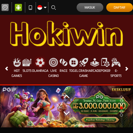
MASUK
DAFTAR
HOT
SLOTS
OLAHRAGA
LIVE
RACE
TOGEL
CRASH
ARCADE
POKER
E-
SABUN
GAMES
CASINO
GAME
SPORTS
AYAM