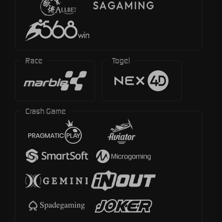
Race
Togel
Crash Game