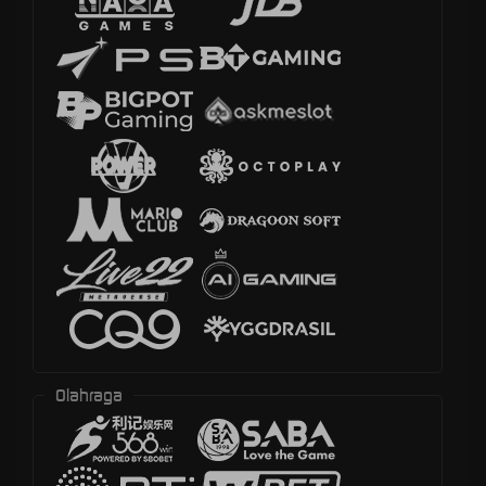
Olahraga