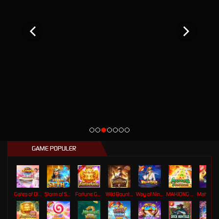
GAME POPULER
Gates of Olympus Roulette
Storm of Seth 2
Fortune Gems
Wild Bounty Showdown
Way of Ninja
MAHJONG 5 DRAGONS
Mahj