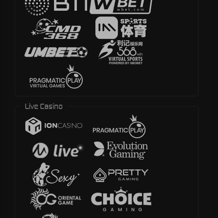
Live Casino