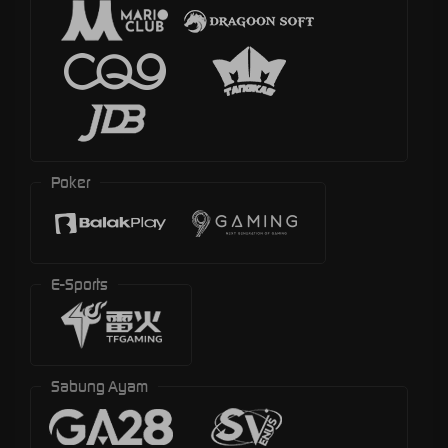
Poker
E-Sports
Sabung Ayam