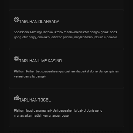
TARUHAN OLAHRAGA
Sportsbook Gaming Platform Terbaik menawarkan lebih banyak game, odds
yang lebih tinggi, dan menyediakan pilihan yang lebih banyak untuk pemain.
TARUHAN LIVE KASINO
Platform Pilihan bagi perusahaan-perusahaan terbaik di dunia, dengan pilihan
variasi game terbanyak
TARUHAN TOGEL
Platform togel yang menarik dari perusahan terbaik di dunia yang
menawarkan hadiah kemenangan besar