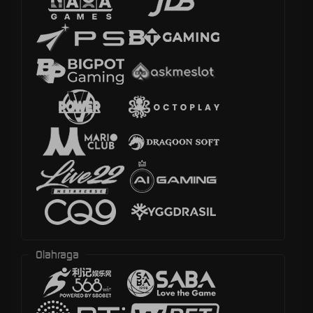
Olahraga