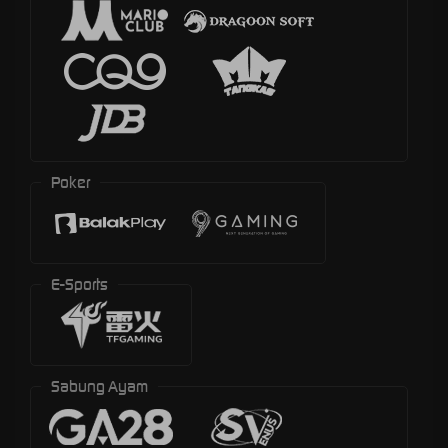
Poker
E-Sports
Sabung Ayam