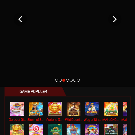
GAME POPULER
Gates of Olympus Roulette
Storm of Seth 2
Fortune Gems
Wild Bounty Showdown
Way of Ninja
MAHJONG 5 DRAGONS
Mahj